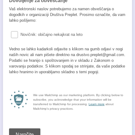
Dovoljenje za obveščanje
Vaš elektronski naslov potrebujemo za namen obveščanja o
dogodkih v organizaciji Društva Preplet. Prosimo označite, da vam
lahko pošljemo:
Novičnik: običajno nekajkrat na leto
Vedno se lahko kadarkoli odjavite s klikom na gumb odjavi v nogi
naših novic ali nam pišete direktno na drustvo.preplet@gmail.com.
Podatki se hranijo s spoštovanjem in v skladu z Zakonom o
varovanju podatkov. S klikom spodaj se strinjate, da vaše podatke
lahko hranimo in uporabljamo skladno s temi pogoji.
We use Mailchimp as our marketing platform. By clicking below to
subscribe, you acknowledge that your information will be
transferred to Mailchimp for processing.
Learn more
about
Mailchimp's privacy practices.